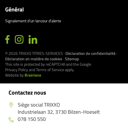
Général
Signalement d’un lanceur d’alerte
© 2026
TRIXXO TITRES-SERVICES
·
Déclaration de confidentialité
·
Déclaration en matière de cookies
·
Sitemap
This site is protected by reCAPTCHA and the Google
Privacy Policy
and
Terms of Service
apply.
Website by
Brainlane
Contactez nous
Siège social TRIXXO
Industrielaan 32, 3730 Bilzen-Hoeselt
078 150 550