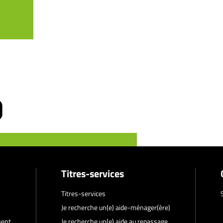
Titres-services
Titres-services
Je recherche un(e) aide-ménager(ère)
ment
Je recherche un(e) aide au repassage