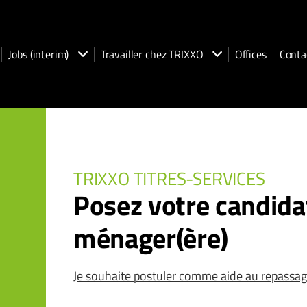
Jobs (interim)
Travailler chez TRIXXO
Offices
Conta
TRIXXO TITRES-SERVICES
Posez votre candid
ménager(ère)
Je souhaite postuler comme aide au repassa