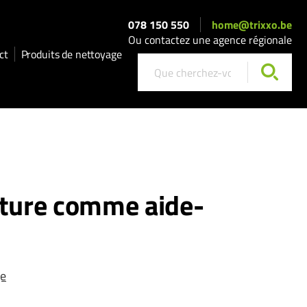
078 150 550
home@trixxo.be
Ou contactez une agence régionale
ct
Produits de nettoyage
ature comme aide-
ge