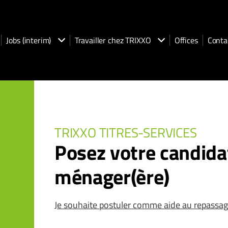
Jobs (interim)
Travailler chez TRIXXO
Offices
Conta
TRIXXO TITRES-SERVICES
Posez votre candid
ménager(ère)
Je souhaite postuler comme aide au repassa