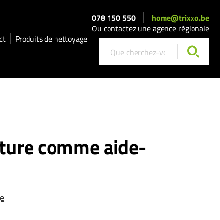
078 150 550
home@trixxo.be
Ou contactez une agence régionale
ct
Produits de nettoyage
ature comme aide-
ge