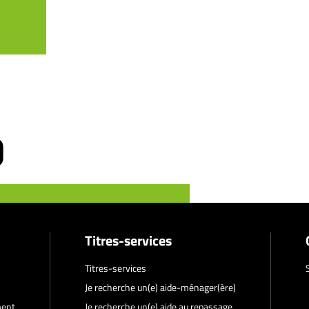
Titres-services
Titres-services
Je recherche un(e) aide-ménager(ère)
ment
Je recherche un(e) aide au repassage