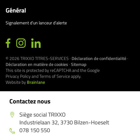
Général
Signalement d’un lanceur d’alerte
© 2026
TRIXXO TITRES-SERVICES
·
Déclaration de confidentialité
·
Déclaration en matière de cookies
·
Sitemap
This site is protected by reCAPTCHA and the Google
Privacy Policy
and
Terms of Service
apply.
Website by
Brainlane
Contactez nous
Siège social TRIXXO
Industrielaan 32, 3730 Bilzen-Hoeselt
078 150 550