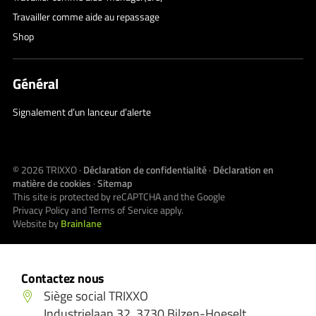
Travailler comme aide au repassage
Shop
Général
Signalement d’un lanceur d’alerte
© 2026
TRIXXO
·
Déclaration de confidentialité
·
Déclaration en
matière de cookies
·
Sitemap
This site is protected by reCAPTCHA and the Google
Privacy Policy
and
Terms of Service
apply.
Website by
Brainlane
Contactez nous
Siège social TRIXXO
Industrielaan 32, 3730 Bilzen-Hoeselt