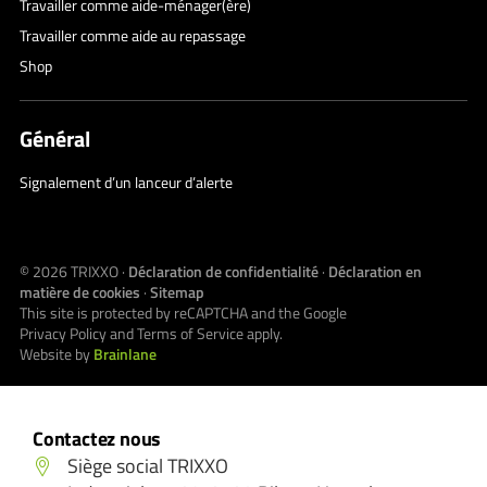
Travailler comme aide-ménager(ère)
Travailler comme aide au repassage
Shop
Général
Signalement d’un lanceur d’alerte
© 2026
TRIXXO
·
Déclaration de confidentialité
·
Déclaration en
matière de cookies
·
Sitemap
This site is protected by reCAPTCHA and the Google
Privacy Policy
and
Terms of Service
apply.
Website by
Brainlane
Contactez nous
Siège social TRIXXO