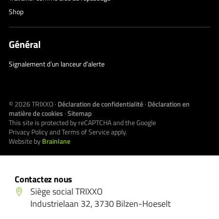
Shop
Général
Signalement d’un lanceur d’alerte
© 2026
TRIXXO
·
Déclaration de confidentialité
·
Déclaration en
matière de cookies
·
Sitemap
This site is protected by reCAPTCHA and the Google
Privacy Policy
and
Terms of Service
apply.
Website by
Brainlane
Contactez nous
Siège social TRIXXO
Industrielaan 32, 3730 Bilzen-Hoeselt