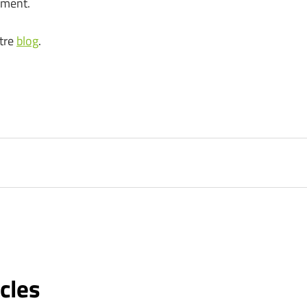
cement.
otre
blog
.
cles