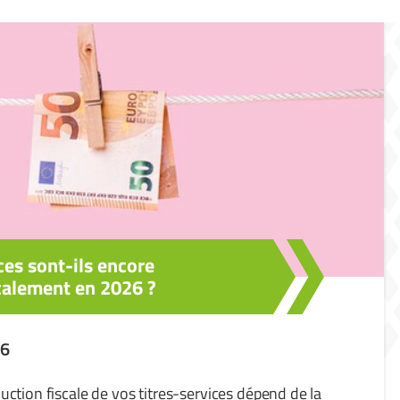
ces sont-ils encore
calement en 2026 ?
26
ction fiscale de vos titres-services dépend de la