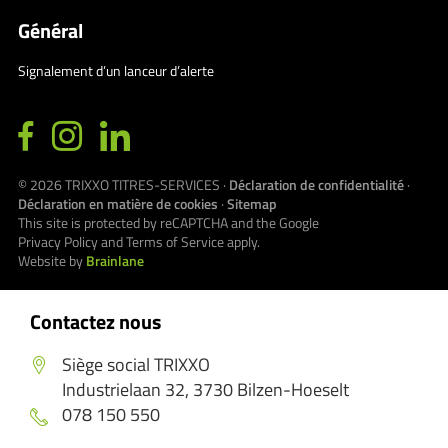
Général
Signalement d’un lanceur d’alerte
© 2026
TRIXXO TITRES-SERVICES
·
Déclaration de confidentialité
·
Déclaration en matière de cookies
·
Sitemap
This site is protected by reCAPTCHA and the Google
Privacy Policy
and
Terms of Service
apply.
Website by
Brainlane
Contactez nous
Siège social TRIXXO
Industrielaan 32, 3730 Bilzen-Hoeselt
078 150 550