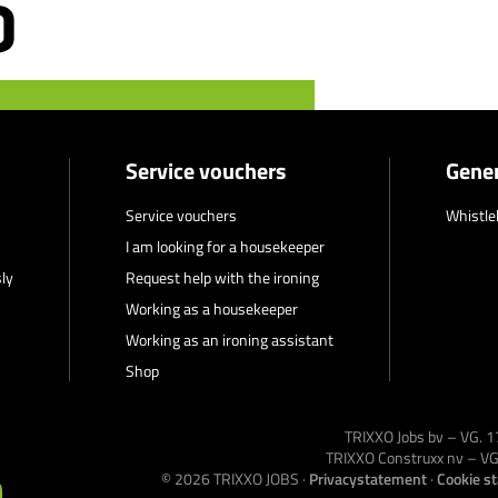
Service vouchers
Gener
Service vouchers
Whistle
I am looking for a housekeeper
ly
Request help with the ironing
Working as a housekeeper
Working as an ironing assistant
Shop
TRIXXO Jobs bv – VG.
TRIXXO Construxx nv – 
© 2026
TRIXXO JOBS
·
Privacystatement
·
Cookie s