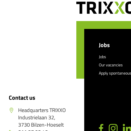
Jobs
Jobs
Our vacancies
Apply spontaneous
Contact us
Headquarters TRIXXO
Industrielaan 32,
3730 Bilzen-Hoeselt