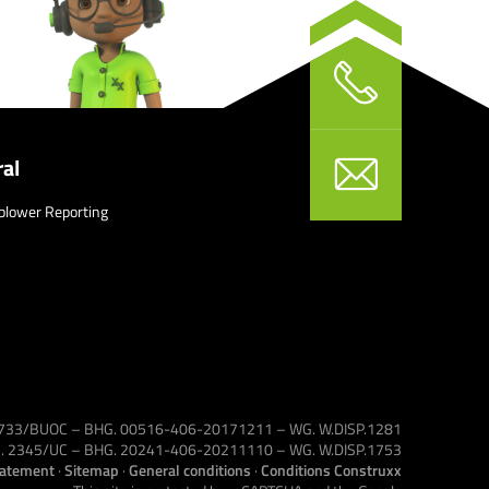
al
blower Reporting
 1733/BUOC – BHG. 00516-406-20171211 – WG. W.DISP.1281
VG. 2345/UC – BHG. 20241-406-20211110 – WG. W.DISP.1753
tatement
·
Sitemap
·
General conditions
·
Conditions Construxx