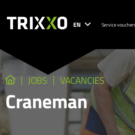
EN
Service voucher
JOBS
VACANCIES
Craneman