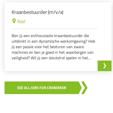
Kraanbestuurder (m/v/x)
Niel
Ben jij een enthousiaste kraanbestuurder die
uitblinkt in een dynamische werkomgeving? Heb
jij een passie voor het besturen van zware
machines en ben je goed in het waarborgen van
veiligheid? Wil jij een sleutelrol spelen in het
productieproces? Als je op deze vragen met 'ja'
kunt antwoorden, dan hebben wij de perfecte
uitdaging voor jou!
SEE ALL JOBS FOR CRANEMAN