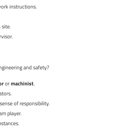
ork instructions.
site.
visor.
ngineering and safety?
or
or
machinist
.
ators.
ense of responsibility.
am player.
mstances.