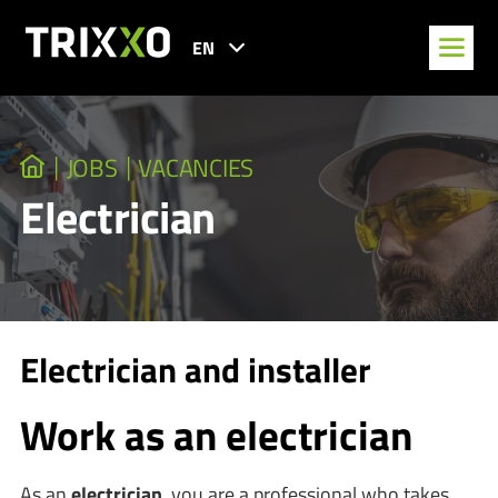
EN
JOBS
VACANCIES
Electrician
Electrician and installer
Work as an electrician
As an
electrician
, you are a professional who takes