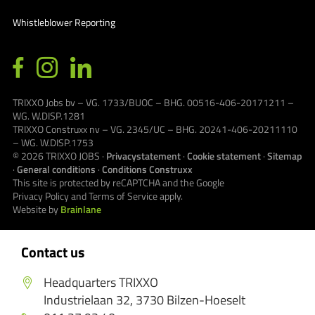
Whistleblower Reporting
TRIXXO Jobs bv – VG. 1733/BUOC – BHG. 00516-406-20171211 –
WG. W.DISP.1281
TRIXXO Construxx nv – VG. 2345/UC – BHG. 20241-406-20211110
– WG. W.DISP.1753
© 2026
TRIXXO JOBS
·
Privacystatement
·
Cookie statement
·
Sitemap
·
General conditions
·
Conditions Construxx
This site is protected by reCAPTCHA and the Google
Privacy Policy
and
Terms of Service
apply.
Website by
Brainlane
Contact us
Headquarters TRIXXO
Industrielaan 32, 3730 Bilzen-Hoeselt