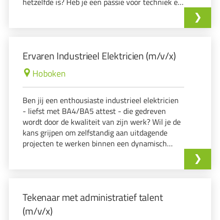
hetzelfde is? Heb je een passie voor techniek en
ben je een echte teamspeler? Als je op deze
vragen 'ja' kunt zeggen, dan is deze functie
wellicht iets voor jou!
Ervaren Industrieel Elektricien (m/v/x)
Hoboken
Ben jij een enthousiaste industrieel elektricien
- liefst met BA4/BA5 attest - die gedreven
wordt door de kwaliteit van zijn werk? Wil je de
kans grijpen om zelfstandig aan uitdagende
projecten te werken binnen een dynamisch
bedrijf dat zich richt op elektrische installaties?
Dan is deze vacature mogelijk jouw volgende
stap!
Tekenaar met administratief talent
(m/v/x)