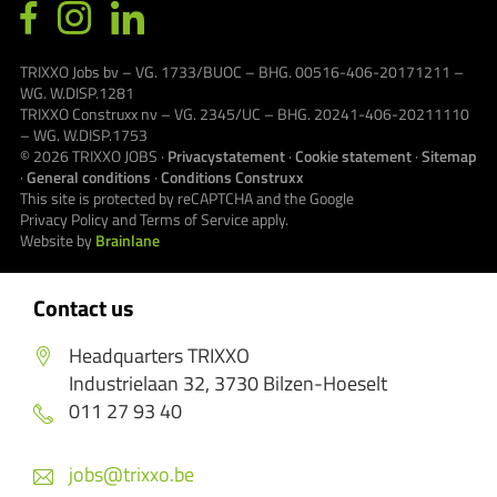
TRIXXO Jobs bv – VG. 1733/BUOC – BHG. 00516-406-20171211 –
WG. W.DISP.1281
TRIXXO Construxx nv – VG. 2345/UC – BHG. 20241-406-20211110
– WG. W.DISP.1753
© 2026
TRIXXO JOBS
·
Privacystatement
·
Cookie statement
·
Sitemap
·
General conditions
·
Conditions Construxx
This site is protected by reCAPTCHA and the Google
Privacy Policy
and
Terms of Service
apply.
Website by
Brainlane
Contact us
Headquarters TRIXXO
Industrielaan 32, 3730 Bilzen-Hoeselt
011 27 93 40
jobs@trixxo.be