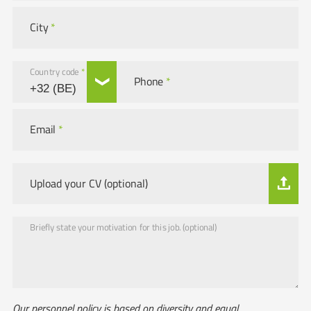
City
*
Country code
*
Phone
*
Email
*
Upload your CV (optional)
Briefly state your motivation for this job. (optional)
Our personnel policy is based on diversity and equal