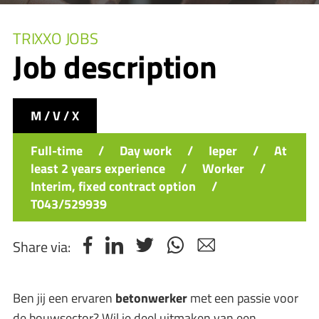
TRIXXO JOBS
Job description
M / V / X
Full-time
/
Day work
/
Ieper
/
At
least 2 years experience
/
Worker
/
Interim, fixed contract option
/
T043/529939
Share via:
Ben jij een ervaren
betonwerker
met een passie voor
de bouwsector? Wil je deel uitmaken van een