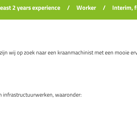
least 2 years experience
/
Worker
/
Interim, 
e zijn wij op zoek naar een kraanmachinist met een mooie erv
n infrastructuurwerken, waaronder: