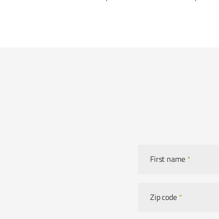
First name
*
Zip code
*