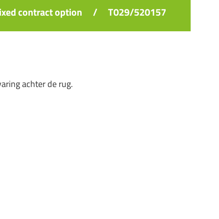
fixed contract option
/
T029/520157
aring achter de rug.