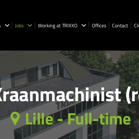
s
Jobs
Working at TRIXXO
Offices
Contact
Cl
raanmachinist (re
Lille - Full-time