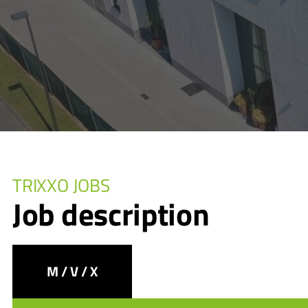
TRIXXO JOBS
Job description
M / V / X