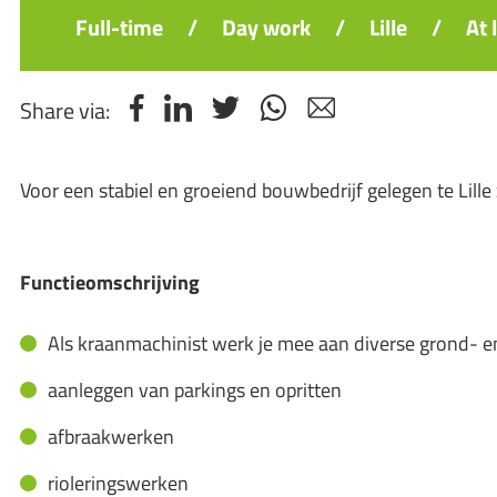
Full-time
/
Day work
/
Lille
/
At 
Share via:
Voor een stabiel en groeiend bouwbedrijf gelegen te Lill
Functieomschrijving
Als kraanmachinist werk je mee aan diverse grond- e
aanleggen van parkings en opritten
afbraakwerken
rioleringswerken