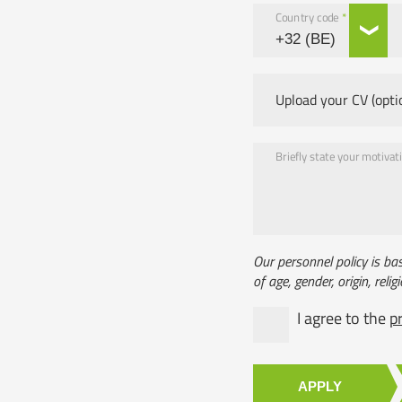
Country code
*
Upload your CV (opti
Briefly state your motivatio
Our personnel policy is ba
of age, gender, origin, religi
I agree to the
p
APPLY