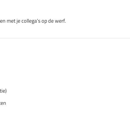
n met je collega’s op de werf.
ie)
ten