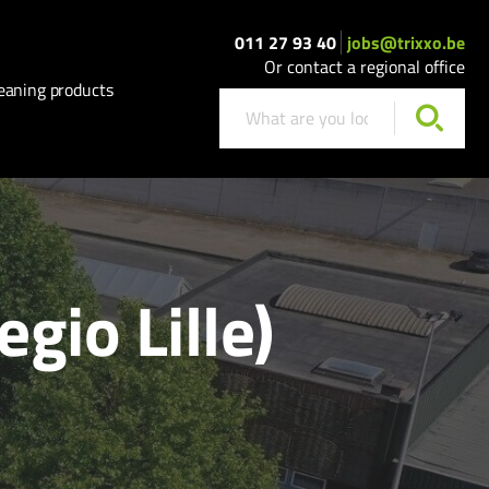
011 27 93 40
jobs@trixxo.be
Or contact a regional office
eaning products
gio Lille)