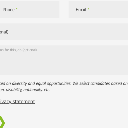
Phone
*
Email
*
onal)
n for this job. (optional)
sed on diversity and equal opportunities. We select candidates based on t
on, disability, nationality, etc.
rivacy statement