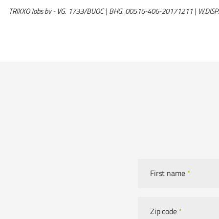
TRIXXO Jobs bv - VG. 1733/BUOC | BHG. 00516-406-20171211 | W.DISP
First name
*
Zip code
*