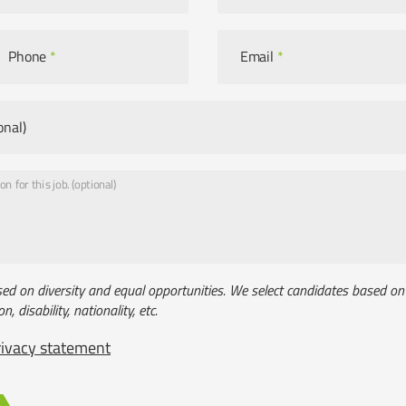
Phone
*
Email
*
onal)
n for this job. (optional)
sed on diversity and equal opportunities. We select candidates based on t
on, disability, nationality, etc.
rivacy statement