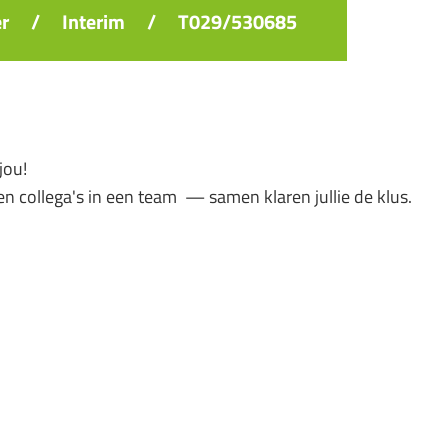
er
/
Interim
/
T029/530685
jou!
en collega's in een team — samen klaren jullie de klus.