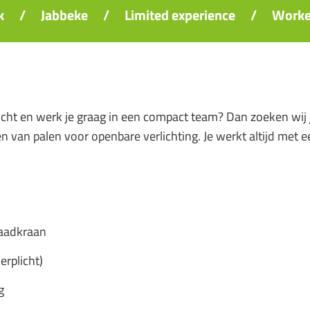
k
/
Jabbeke
/
Limited experience
/
Work
lucht en werk je graag in een compact team? Dan zoeken wij 
 van palen voor openbare verlichting. Je werkt altijd met e
laadkraan
erplicht)
g