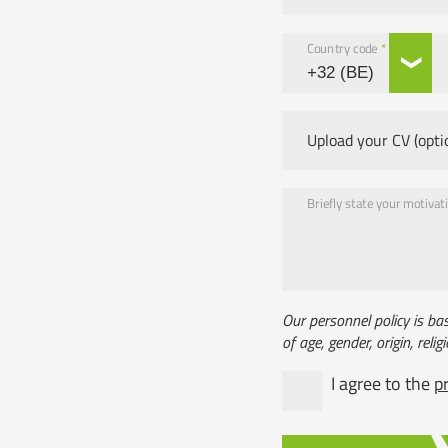
Country code
*
Upload your CV (opti
Briefly state your motivatio
Our personnel policy is ba
of age, gender, origin, religi
I agree to the
p