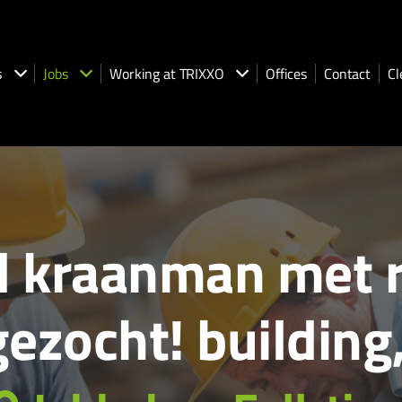
s
Jobs
Working at TRIXXO
Offices
Contact
Cl
kraanman met r
ezocht! building,