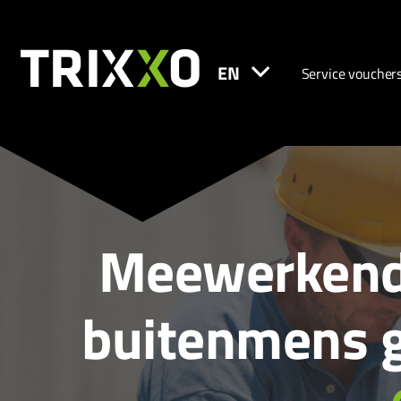
EN
Service voucher
Meewerkend 
buitenmens g