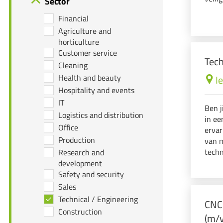
Sector
Financial
Agriculture and
horticulture
Customer service
Tech
Cleaning
Health and beauty
I
Hospitality and events
IT
Ben j
Logistics and distribution
in ee
Office
ervar
Production
van 
techn
Research and
wille
development
Safety and security
Sales
Technical / Engineering
CNC 
Construction
(m/v