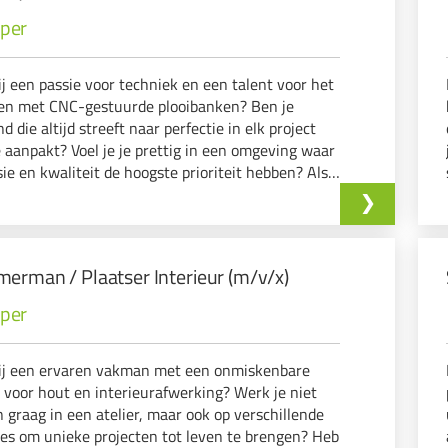
eper
ij een passie voor techniek en een talent voor het
en met CNC-gestuurde plooibanken? Ben je
d die altijd streeft naar perfectie in elk project
e aanpakt? Voel je je prettig in een omgeving waar
sie en kwaliteit de hoogste prioriteit hebben? Als
ou aanspreekt, dan willen wij jou graag uitnodigen
 solliciteren!
erman / Plaatser Interieur (m/v/x)
eper
ij een ervaren vakman met een onmiskenbare
e voor hout en interieurafwerking? Werk je niet
n graag in een atelier, maar ook op verschillende
ies om unieke projecten tot leven te brengen? Heb