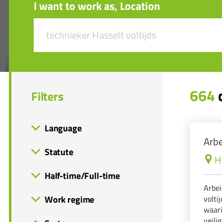
I want to work as, Location
664
c
Filters
Language
Arbe
Statute
H
Half-time/Full-time
Arbei
Work regime
volti
waari
veil