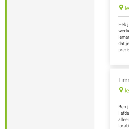
I
Heb j
werk
ieman
dat j
preci
dit j
om te
Timm
I
Ben j
liefd
allee
locat