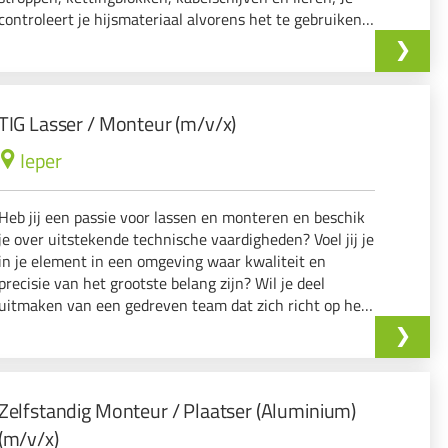
controleert je hijsmateriaal alvorens het te gebruiken
Je brengt de hijshulpmiddel…
TIG Lasser / Monteur (m/v/x)
Ieper
Heb jij een passie voor lassen en monteren en beschik
je over uitstekende technische vaardigheden? Voel jij je
in je element in een omgeving waar kwaliteit en
precisie van het grootste belang zijn? Wil je deel
uitmaken van een gedreven team dat zich richt op het
vervaardigen van hoogwaardige machines voor de
voedingsindustrie?
Zelfstandig Monteur / Plaatser (Aluminium)
(m/v/x)