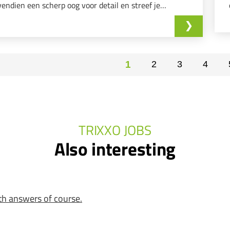
vendien een scherp oog voor detail en streef je
d naar de hoogste kwaliteit? Dan nodigen we je uit
rder te lezen!
1
2
3
4
TRIXXO JOBS
Also interesting
th answers of course.