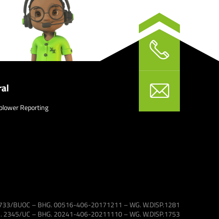
al
blower Reporting
 1733/BUOC – BHG. 00516-406-20171211 – WG. W.DISP.1281
VG. 2345/UC – BHG. 20241-406-20211110 – WG. W.DISP.1753