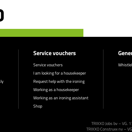
Service vouchers
Gener
Service vouchers
Whistle
I am looking for a housekeeper
ly
Request help with the ironing
Working as a housekeeper
Working as an ironing assistant
Shop
TRIXXO Jobs bv – VG.
TRIXXO Construxx nv – 