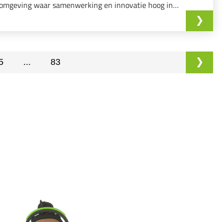
omgeving waar samenwerking en innovatie hoog in
het vaandel staan?
5
...
83