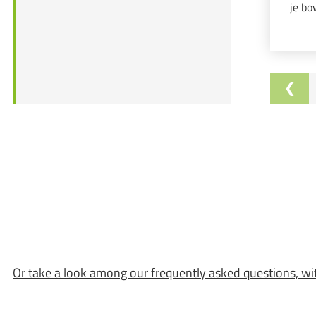
je bo
altij
om ve
Or take a look among our frequently asked questions, wi