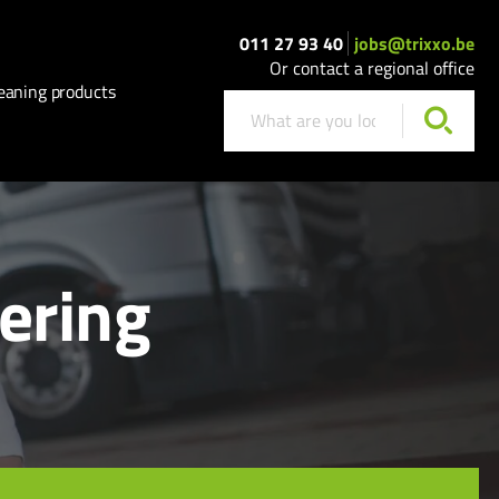
011 27 93 40
jobs@trixxo.be
Or contact a regional office
eaning products
eering