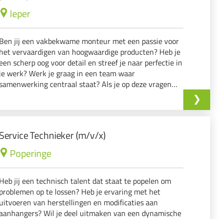
Ieper
Ben jij een vakbekwame monteur met een passie voor
het vervaardigen van hoogwaardige producten? Heb je
een scherp oog voor detail en streef je naar perfectie in
je werk? Werk je graag in een team waar
samenwerking centraal staat? Als je op deze vragen
met 'ja' kunt antwoorden, dan hebben wij de perfecte
uitdaging voor jou!
Service Technieker (m/v/x)
Poperinge
Heb jij een technisch talent dat staat te popelen om
problemen op te lossen? Heb je ervaring met het
uitvoeren van herstellingen en modificaties aan
aanhangers? Wil je deel uitmaken van een dynamische