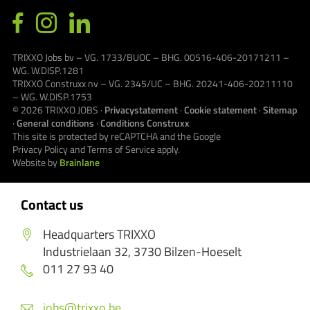
TRIXXO Jobs bv – VG. 1733/BUOC – BHG. 00516-406-20171211 –
WG. W.DISP.1281
TRIXXO Construxx nv – VG. 2345/UC – BHG. 20241-406-20211110
– WG. W.DISP.1753
© 2026
TRIXXO JOBS
·
Privacystatement
·
Cookie statement
·
Sitemap
·
General conditions
·
Conditions Construxx
This site is protected by reCAPTCHA and the Google
Privacy Policy
and
Terms of Service
apply.
Website by
Brainlane
Contact us
Headquarters TRIXXO
Industrielaan 32, 3730 Bilzen-Hoeselt
011 27 93 40
jobs@trixxo.be