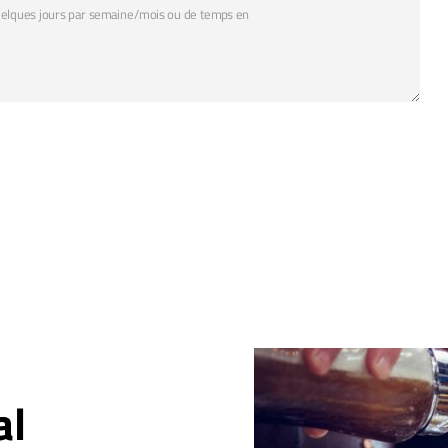
uelques jours par semaine/mois ou de temps en
al