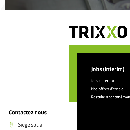
Jobs (interim)
Jobs (interim)
Nos offres d’emploi
Postuler spontanémen
Contactez nous
Siège social