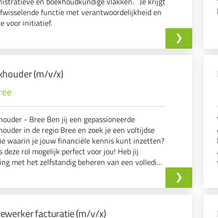
istratieve en boekhoudkundige vlakken. Je krijgt
fwisselende functie met verantwoordelijkheid en
e voor initiatief.
khouder (m/v/x)
ree
ouder - Bree Ben jij een gepassioneerde
ouder in de regio Bree en zoek je een voltijdse
ie waarin je jouw financiële kennis kunt inzetten?
s deze rol mogelijk perfect voor jou! Heb jij
ing met het zelfstandig beheren van een volledige
ouding? Ben je in staat om complexe financiële
ortages te maken? H
werker facturatie (m/v/x)