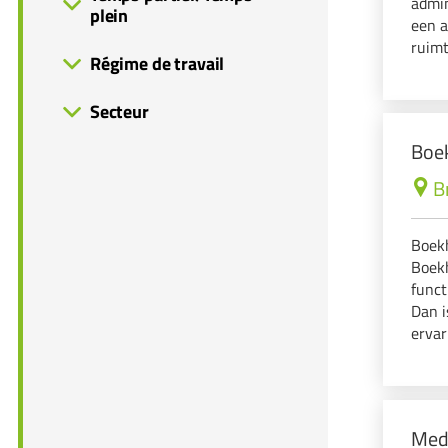
admin
plein
een a
ruimt
Régime de travail
Secteur
Boe
B
Boekh
Boekh
funct
Dan i
ervar
boekh
rapp
Mede