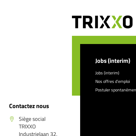
Jobs (interim)
Jobs (interim)
Nos offres d’emploi
Postuler spontanémen
Contactez nous
Siège social
TRIXXO
Industrielaan 32,