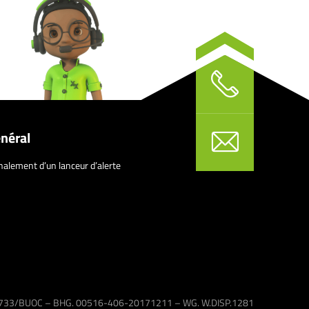
néral
nalement d’un lanceur d’alerte
 1733/BUOC – BHG. 00516-406-20171211 – WG. W.DISP.1281