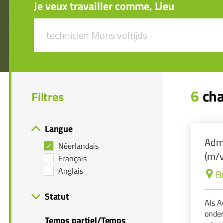
Je veux travailler comme, Lieu
6
cha
Filtres
Langue
Admi
Néerlandais
(m/v
Français
Anglais
B
Statut
Als 
onder
Temps partiel/Temps