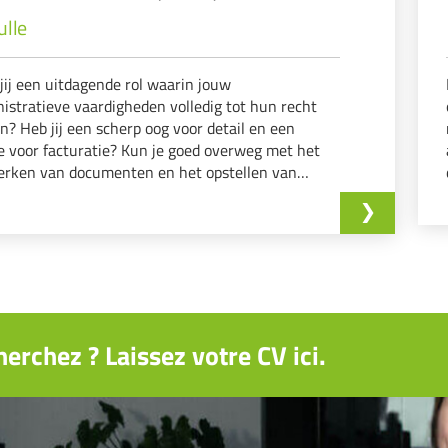
ulle
jij een uitdagende rol waarin jouw
istratieve vaardigheden volledig tot hun recht
? Heb jij een scherp oog voor detail en een
e voor facturatie? Kun je goed overweg met het
erken van documenten en het opstellen van
ren? Dan is deze functie iets voor jou!
erchez ? Laissez votre CV ici.