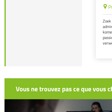
P
Zoek 
admin
komen
passi
verw
factu
Vous ne trouvez pas ce que vous ch