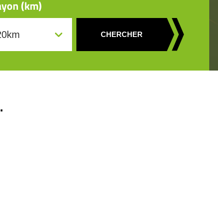
yon (km)
CHERCHER
.