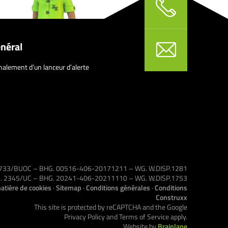
néral
nalement d’un lanceur d’alerte
 1733/BUOC – BHG. 00516-406-20171211 – WG. W.DISP.1281
VG. 2345/UC – BHG. 20241-406-20211110 – WG. W.DISP.1753
atière de cookies
·
Sitemap
·
Conditions générales
·
Conditions
Construxx
This site is protected by reCAPTCHA and the Google
Privacy Policy
and
Terms of Service
apply.
Website by
Brainlane