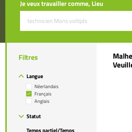
Je veux travailler comme, Lieu
Malh
Filtres
Veuil
Langue
Néerlandais
Français
Anglais
Statut
Temps partiel/Temps