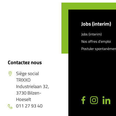
Jobs (interim)
Jobs (interim)
Nos offres d’emploi
Postuler spontanémen
Contactez nous
Siège social
TRIXXO
Industrielaan 32,
3730 Bilzen-
Hoeselt
011 27 93 40