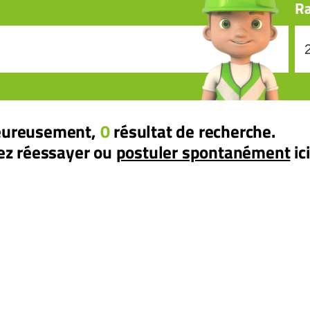
Ra
eureusement,
0
résultat de recherche.
lez réessayer ou
postuler spontanément
ici