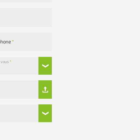
phone
*
z vous
*