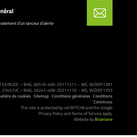
néral
nalement d’un lanceur d’alerte
 1733/BUOC – BHG. 00516-406-20171211 – WG. W.DISP.1281
VG. 2345/UC – BHG. 20241-406-20211110 – WG. W.DISP.1753
atière de cookies
·
Sitemap
·
Conditions générales
·
Conditions
Construxx
This site is protected by reCAPTCHA and the Google
Privacy Policy
and
Terms of Service
apply.
Website by
Brainlane