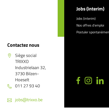
Jobs (interim)
Jobs (interim)
Nos offres d’emploi
Postuler spontanémen
Contactez nous
Siège social
TRIXXO
Industrielaan 32,
3730 Bilzen-
Hoeselt
011 27 93 40
jobs@trixxo.be