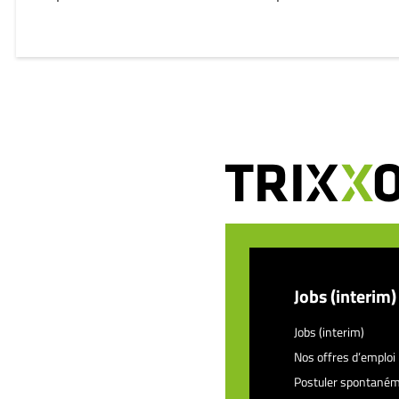
Jobs (interim)
Jobs (interim)
Nos offres d’emploi
Postuler spontané