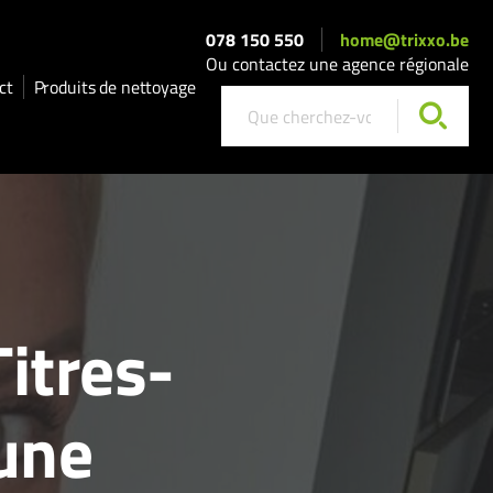
078 150 550
home@trixxo.be
Ou contactez une agence régionale
ct
Produits de nettoyage
itres-
une