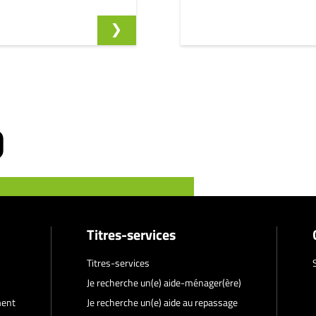
Titres-services
Titres-services
Je recherche un(e) aide-ménager(ère)
ment
Je recherche un(e) aide au repassage