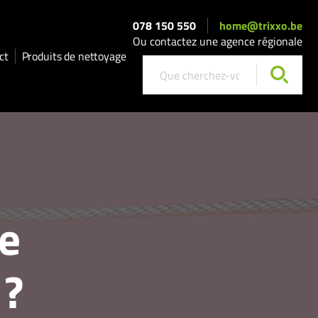
078 150 550
home@trixxo.be
Ou contactez une agence régionale
ct
Produits de nettoyage
re
 ?