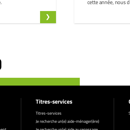
.
cette année, nous d
Titres-services
Titres-services
Je recherche un(e) aide-ménager(ère)
ment
Je recherche un(e) aide au repassage