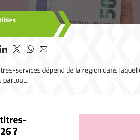
tibles
itres-services dépend de la région dans laquell
s partout.
titres-
026 ?