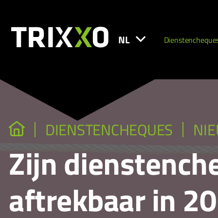
NL
Dienstencheque
DIENSTENCHEQUES
NI
Zijn dienstench
aftrekbaar in 2