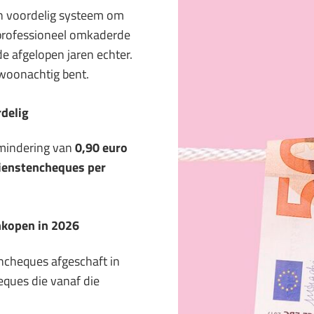
een voordelig systeem om
professioneel omkaderde
e afgelopen jaren echter.
 woonachtig bent.
rdelig
rmindering van
0,90 euro
ienstencheques per
ankopen in 2026
encheques afgeschaft in
eques die vanaf die