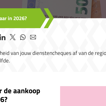
aar in 2026?
heid van jouw dienstencheques af van de regio
lfde.
or de aankoop
26?