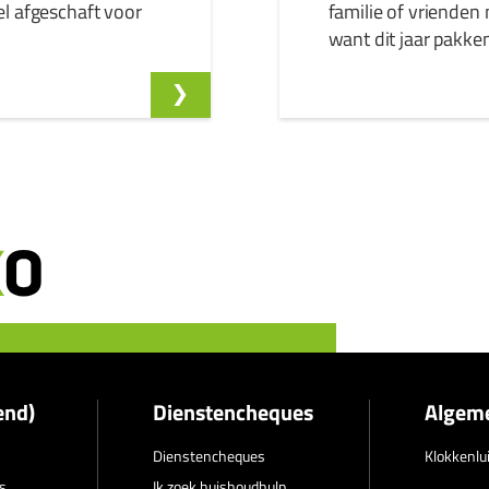
el afgeschaft voor
familie of vriende
want dit jaar pakke
end)
Dienstencheques
Algem
Dienstencheques
Klokkenlu
s
Ik zoek huishoudhulp