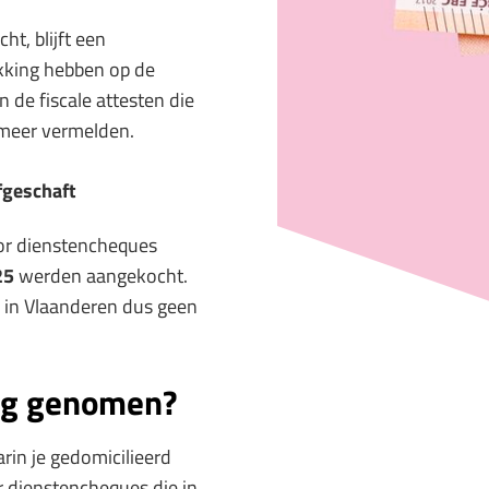
t, blijft een
ekking hebben op de
 de fiscale attesten die
 meer vermelden.
afgeschaft
or dienstencheques
25
werden aangekocht.
 in Vlaanderen dus geen
ng genomen?
arin je gedomicilieerd
or dienstencheques die in