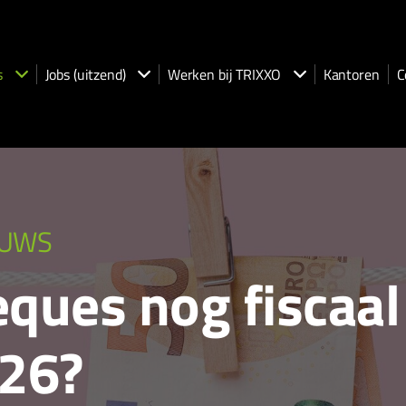
s
Jobs (uitzend)
Werken bij TRIXXO
Kantoren
C
EUWS
eques nog fiscaal
026?