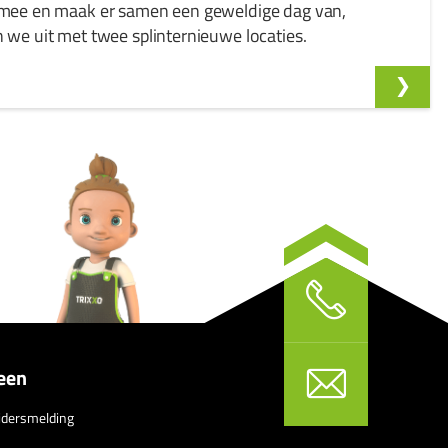
n mee en maak er samen een geweldige dag van,
n we uit met twee splinternieuwe locaties.
een
idersmelding