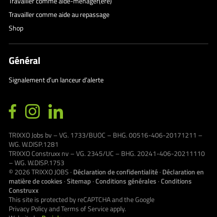
Travailler comme aide-ménager(ère)
Travailler comme aide au repassage
Shop
Général
Signalement d’un lanceur d’alerte
TRIXXO Jobs bv – VG. 1733/BUOC – BHG. 00516-406-20171211 –
WG. W.DISP.1281
TRIXXO Construxx nv – VG. 2345/UC – BHG. 20241-406-20211110
– WG. W.DISP.1753
© 2026
TRIXXO JOBS
·
Déclaration de confidentialité
·
Déclaration en
matière de cookies
·
Sitemap
·
Conditions générales
·
Conditions
Construxx
This site is protected by reCAPTCHA and the Google
Privacy Policy
and
Terms of Service
apply.