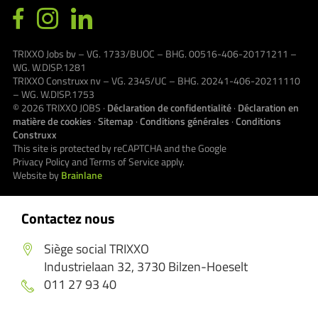
TRIXXO Jobs bv – VG. 1733/BUOC – BHG. 00516-406-20171211 –
WG. W.DISP.1281
TRIXXO Construxx nv – VG. 2345/UC – BHG. 20241-406-20211110
– WG. W.DISP.1753
© 2026
TRIXXO JOBS
·
Déclaration de confidentialité
·
Déclaration en
matière de cookies
·
Sitemap
·
Conditions générales
·
Conditions
Construxx
This site is protected by reCAPTCHA and the Google
Privacy Policy
and
Terms of Service
apply.
Website by
Brainlane
Contactez nous
Siège social TRIXXO
Industrielaan 32, 3730 Bilzen-Hoeselt
011 27 93 40