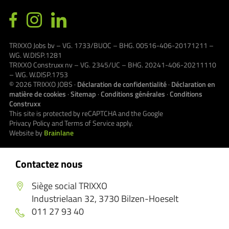
TRIXXO Jobs bv – VG. 1733/BUOC – BHG. 00516-406-20171211 –
WG. W.DISP.1281
TRIXXO Construxx nv – VG. 2345/UC – BHG. 20241-406-20211110
– WG. W.DISP.1753
© 2026
TRIXXO JOBS
·
Déclaration de confidentialité
·
Déclaration en
matière de cookies
·
Sitemap
·
Conditions générales
·
Conditions
Construxx
This site is protected by reCAPTCHA and the Google
Privacy Policy
and
Terms of Service
apply.
Website by
Brainlane
Contactez nous
Siège social TRIXXO
Industrielaan 32, 3730 Bilzen-Hoeselt
011 27 93 40