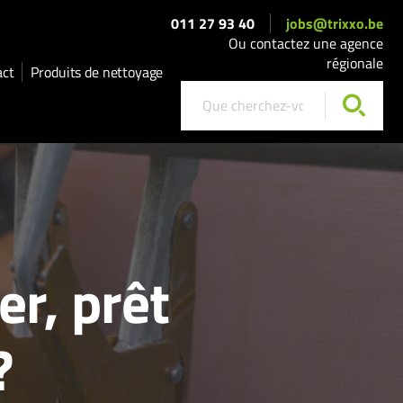
011 27 93 40
jobs@trixxo.be
Ou contactez une agence
régionale
act
Produits de nettoyage
r, prêt
?