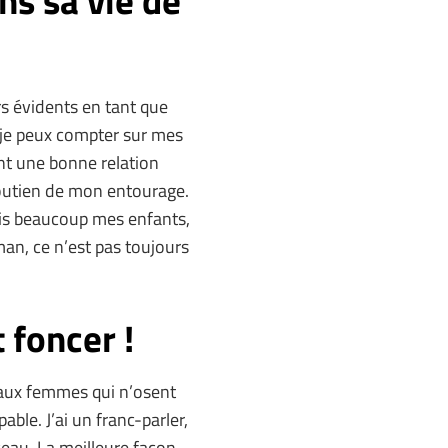
rs évidents en tant que
 je peux compter sur mes
ment une bonne relation
soutien de mon entourage.
 vois beaucoup mes enfants,
man, ce n’est pas toujours
 foncer !
l aux femmes qui n’osent
pable. J’ai un franc-parler,
iveau. La meilleure façon