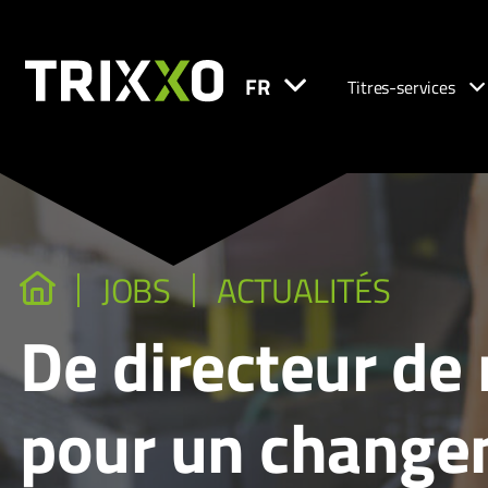
FR
Titres-services
JOBS
ACTUALITÉS
De directeur de
pour un changem