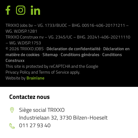
TRIXXO Jobs bv – VG. 1733/BUOC – BHG. 00516-406-20171211 –
WG. W.DISP.1281
TRIXXO Construxx nv – VG. 2345/UC – BHG. 20241-406-20211110
– WG. W.DISP.1753
© 2026
TRIXXO JOBS
·
Déclaration de confidentialité
·
Déclaration en
matière de cookies
·
Sitemap
·
Conditions générales
·
Conditions
Construxx
This site is protected by reCAPTCHA and the Google
Privacy Policy
and
Terms of Service
apply.
Website by
Brainlane
Contactez nous
Siège social TRIXXO
Industrielaan 32, 3730 Bilzen-Hoeselt
011 27 93 40