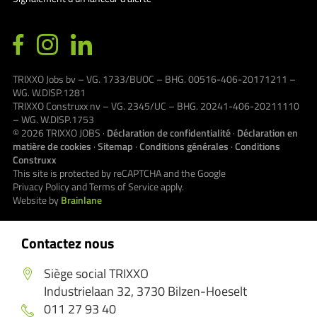
TRIXXO Jobs bv – VG. 1733/BUOC – BHG. 00516-406-20171211 –
WG. W.DISP.1281
TRIXXO Construxx nv – VG. 2345/UC – BHG. 20241-406-20211110
– WG. W.DISP.1753
© 2026
TRIXXO JOBS
·
Déclaration de confidentialité
·
Déclaration en
matière de cookies
·
Sitemap
·
Conditions générales
·
Conditions
Construxx
This site is protected by reCAPTCHA and the Google
Privacy Policy
and
Terms of Service
apply.
Website by
Brainlane
Contactez nous
Siège social TRIXXO
Industrielaan 32, 3730 Bilzen-Hoeselt
011 27 93 40