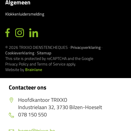
Algemeen
Klokkenluidersmelding
© 2026
TRIXXO DIENSTENCHEQUES
·
Privacyverklaring
·
Cookieverklaring
·
Sitemap
This site is protected by reCAPTCHA and the Google
Privacy Policy
and
Terms of Service
apply.
Website by
Brainlane
Contacteer ons
Hoofdkantoor TRIXXO
Industrielaan 32, 3730 Bilzen-Hoeselt
078 150 550
home@trixxo.be