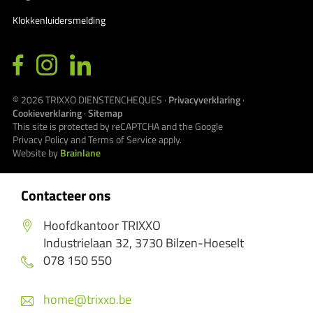
Klokkenluidersmelding
© 2026
TRIXXO DIENSTENCHEQUES
·
Privacyverklaring
·
Cookieverklaring
·
Sitemap
This site is protected by reCAPTCHA and the Google
Privacy Policy
and
Terms of Service
apply.
Website by
Brainlane
Contacteer ons
Hoofdkantoor TRIXXO
Industrielaan 32, 3730 Bilzen-Hoeselt
078 150 550
home@trixxo.be