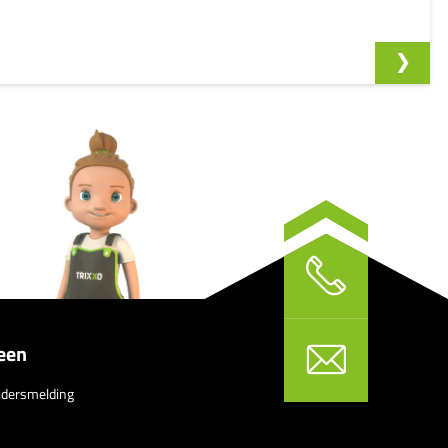
een
idersmelding