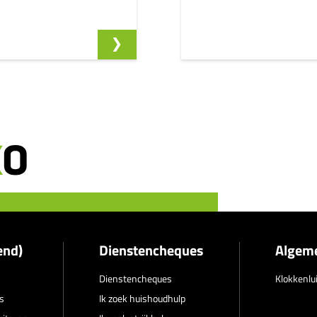
end)
Dienstencheques
Algem
Dienstencheques
Klokkenlu
s
Ik zoek huishoudhulp