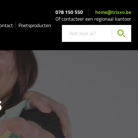
078 150 550
home@trixxo.be
Of contacteer een regionaal kantoor
ontact
Poetsproducten
s