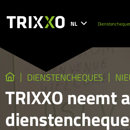
NL
Dienstencheque
DIENSTENCHEQUES
NI
TRIXXO neemt ac
dienstencheque