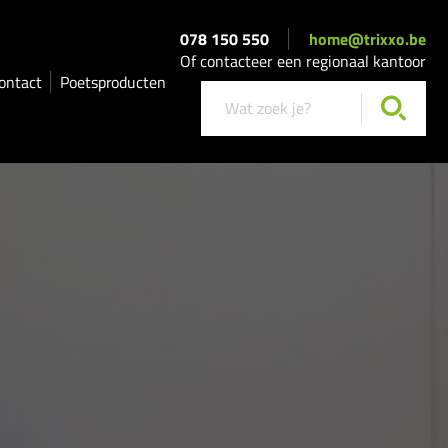
078 150 550
home@trixxo.be
Of contacteer een regionaal kantoor
ontact
Poetsproducten