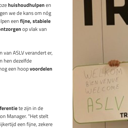
loze
huishoudhulpen
en
jgen we de kans om nóg
ulpen een
fijne, stabiele
ontzorgen
op vlak van
n van ASLV verandert er,
n hen dezelfde
r nog een hoop
voordelen
ferentie
te zijn in de
tion Manager. "Het stelt
kertijd een fijne, zekere