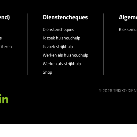
end)
Dienstencheques
Algem
Dienstencheques
Klokkenlu
s
Ik zoek huishoudhulp
citeren
Ik zoek strijkhulp
Werken als huishoudhulp
Werken als strijkhulp
Shop
© 2026
TRIXXO DIE