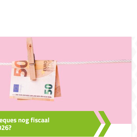
eques nog fiscaal
026?