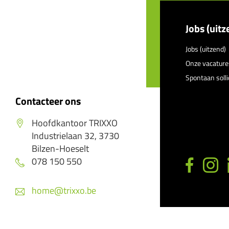
Jobs (uitz
Jobs (uitzend)
Onze vacature
Spontaan solli
Contacteer ons
Hoofdkantoor TRIXXO
Industrielaan 32, 3730
Bilzen-Hoeselt
078 150 550
home@trixxo.be