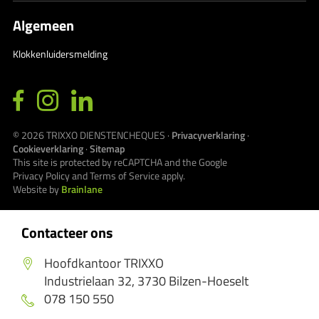
Algemeen
Klokkenluidersmelding
© 2026
TRIXXO DIENSTENCHEQUES
·
Privacyverklaring
·
Cookieverklaring
·
Sitemap
This site is protected by reCAPTCHA and the Google
Privacy Policy
and
Terms of Service
apply.
Website by
Brainlane
Contacteer ons
Hoofdkantoor TRIXXO
Industrielaan 32, 3730 Bilzen-Hoeselt
078 150 550