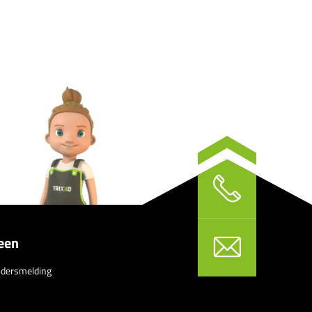
een
idersmelding