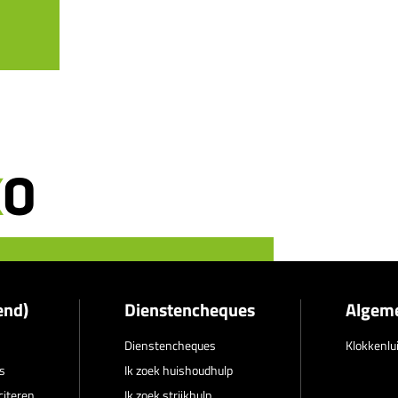
end)
Dienstencheques
Algem
Dienstencheques
Klokkenlu
s
Ik zoek huishoudhulp
citeren
Ik zoek strijkhulp