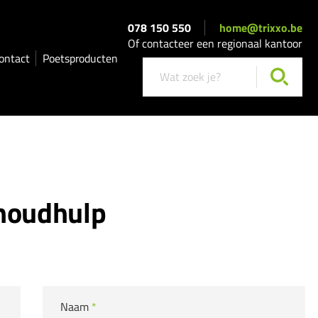
078 150 550
home@trixxo.be
Of contacteer een regionaal kantoor
ontact
Poetsproducten
shoudhulp
Naam
*