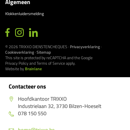
Algemeen
Klokkenluidersmelding
© 2026
TRIXXO DIENSTENCHEQUES
·
Privacyverklaring
·
Cookieverklaring
·
Sitemap
This site is protected by reCAPTCHA and the Google
Privacy Policy
and
Terms of Service
apply.
Website by
Brainlane
Contacteer ons
Hoofdkantoor TRIXXO
Industrielaan 32, 3730 Bilzen-Hoeselt
078 150 550
home@trixxo.be