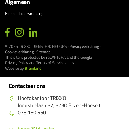
Algemeen
Klokkenluidersmelding
© 2026
TRIXXO DIENSTENCHEQUES
·
Privacyverklaring
·
Cookieverklaring
·
Sitemap
This site is protected by reCAPTCHA and the Google
Privacy Policy
and
Terms of Service
apply.
Website by
Brainlane
Contacteer ons
Hoofdkantoor TRIXXO
Industrielaan 32, 3730 Bilzen-Hoeselt
078 150 550
home@trixxo.be