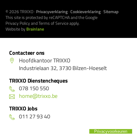
© 2026
TRIXXO
·
Privacyverklaring
·
Cookieverklaring
·
Sitemap
This site is protected by reCAPTCHA and the Google
Privacy Policy
and
Terms of Service
apply.
Website by
Brainlane
Contacteer ons
Hoofdkantoor TRIXXO
Industrielaan 32, 3730 Bilzen-Hoeselt
TRIXXO Dienstencheques
078 150 550
home@trixxo.be
TRIXXO Jobs
011 27 93 40