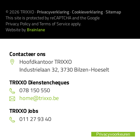
© 2026
TRIXXO
·
Privacyverklaring
·
Cookieverklaring
·
Sitemap
This site is protected by reCAPTCHA and the Google
Privacy Policy
and
Terms of Service
apply.
Website by
Brainlane
Contacteer ons
Hoofdkantoor TRIXXO
Industrielaan 32, 3730 Bilzen-Hoeselt
TRIXXO Dienstencheques
078 150 550
home@trixxo.be
TRIXXO Jobs
011 27 93 40