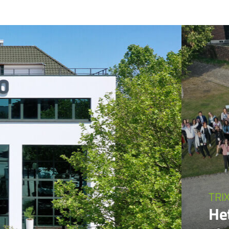
TRI
He