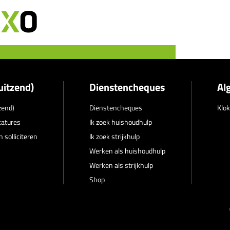
uitzend)
Dienstencheques
Al
zend)
Dienstencheques
Klok
catures
Ik zoek huishoudhulp
 solliciteren
Ik zoek strijkhulp
Werken als huishoudhulp
Werken als strijkhulp
Shop