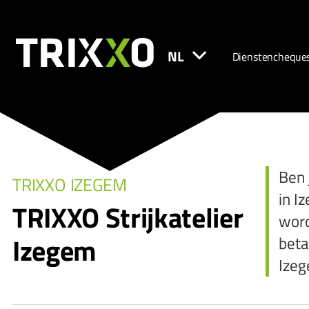
NL
Dienstencheque
Ben 
TRIXXO IZEGEM
in I
TRIXXO Strijkatelier
word
Izegem
beta
Izeg