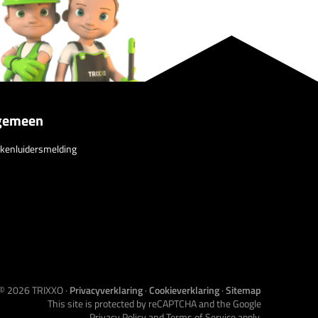
gemeen
kenluidersmelding
© 2026
TRIXXO
·
Privacyverklaring
·
Cookieverklaring
·
Sitemap
This site is protected by reCAPTCHA and the Google
Privacy Policy
and
Terms of Service
apply.