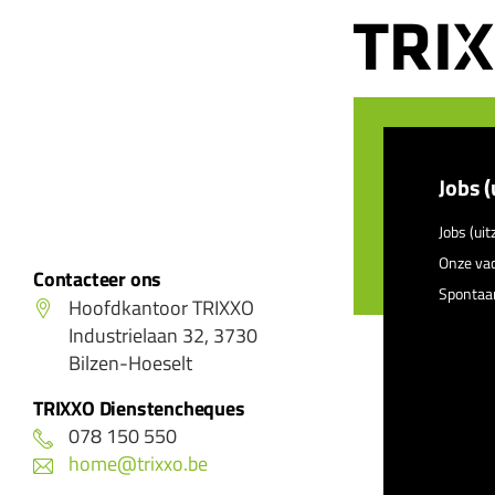
Jobs (
Jobs (uit
Onze va
Contacteer ons
Spontaan
Hoofdkantoor TRIXXO
Industrielaan 32, 3730
Bilzen-Hoeselt
TRIXXO Dienstencheques
078 150 550
home@trixxo.be