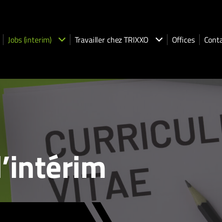
Jobs (interim)
Travailler chez TRIXXO
Offices
Cont
’intérim