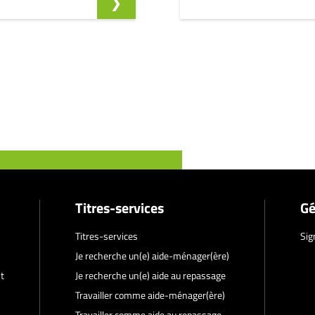
Titres-services
Gé
Titres-services
Sig
Je recherche un(e) aide-ménager(ère)
t
Je recherche un(e) aide au repassage
Travailler comme aide-ménager(ère)
Travailler comme aide au repassage