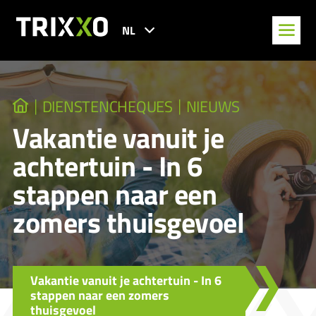
NL
DIENSTENCHEQUES
NIEUWS
Vakantie vanuit je
achtertuin - In 6
stappen naar een
zomers thuisgevoel
Vakantie vanuit je achtertuin - In 6
stappen naar een zomers
thuisgevoel