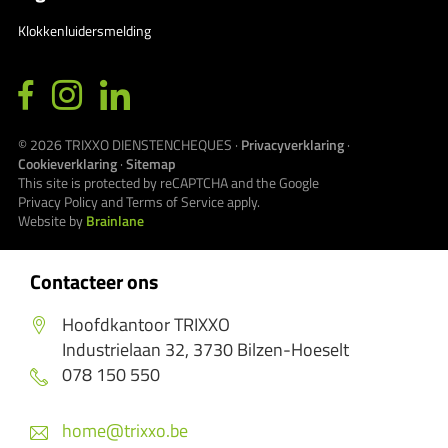
Klokkenluidersmelding
© 2026
TRIXXO DIENSTENCHEQUES
·
Privacyverklaring
·
Cookieverklaring
·
Sitemap
This site is protected by reCAPTCHA and the Google
Privacy Policy
and
Terms of Service
apply.
Website by
Brainlane
Contacteer ons
Hoofdkantoor TRIXXO
Industrielaan 32, 3730 Bilzen-Hoeselt
078 150 550
home@trixxo.be