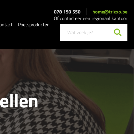
078 150 550
home@trixxo.be
Of contacteer een regionaal kantoor
ontact
Poetsproducten
ellen