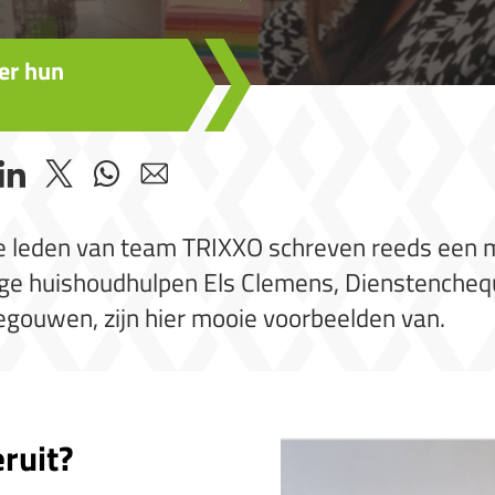
er hun
rijke leden van team TRIXXO schreven reeds een
ige huishoudhulpen Els Clemens, Dienstenche
egouwen, zijn hier mooie voorbeelden van.
eruit?