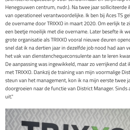
Henegouwen centrum, nvdr.). Na twee jaar solliciteerde i
van operationeel verantwoordelijke. Ik ben bij Aces TS geb
de overname door TRIXXO in maart 2020. Om eerlijk te zij
een beetje moeilijk met die overname. Later besefte ik w
grote organisatie als TRIXXO vooral nieuwe deuren opende
snel dat ik na dertien jaar in dezelfde job nood had aan
het vak van dienstenchequeconsulente aan te leren kwa
De aanpassing was ingewikkeld, maar zo verrijkend dat i
met TRIXXO. Dankzij de training van mijn voormalige Dis
steun van het management, kon ik na mijn eerste twee ja
doorgroeien naar de functie van District Manager. Sinds a
uit."