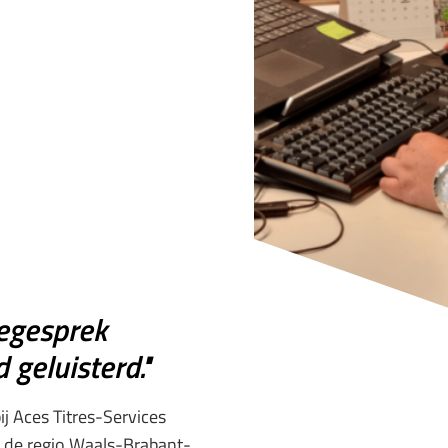
tiegesprek
 geluisterd."
j Aces Titres­-Services
 de regio Waals­-Brabant­-