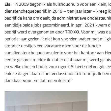
Els:
"In 2009 begon ik als huishoudhulp voor een klein, l
dienstenchequebedrijf. In 2019 – tien jaar later – kreeg i
bedrijf de kans om deeltijds administratieve ondersteuni
een tijdje beide jobs gecombineerd. In april 2021 kwam 
bedrijf werd overgenomen door TRIXXO. Voor mij was da
periode, aangezien ik niet kon voorzien wat er met mij gi
stond er destijds een vacature open voor de functie
van dienstenchequeconsulente voor het kantoor van Herk­
eerste gesprek merkte ik dat er echt naar mij werd gelui
en welke doelen had ik voor ogen? Al heel snel volgde 
enkele dagen daarna het verlossende telefoontje. Ik ben
dankbaar voor. En dat meen ik écht!"