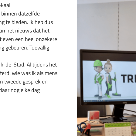
okaal
k binnen datzelfde
ng te bieden. Ik heb dus
dan het nieuws dat het
t even een heel onzekere
ng gebeuren. Toevallig
-de-­Stad. Al tijdens het
sterd; wie was ik als mens
een tweede gesprek en
 daar nog elke dag