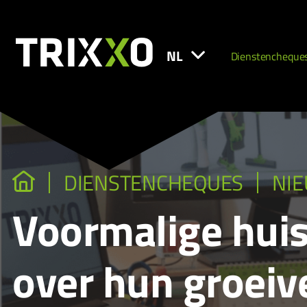
NL
Dienstencheque
DIENSTENCHEQUES
NI
Voormalige hui
over hun groeiv