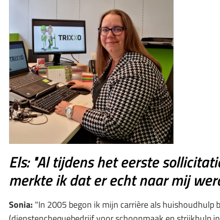
Els: "Al tijdens het eerste sollicita
merkte ik dat er echt naar mij werd
Sonia:
"In 2005 begon ik mijn carrière als huishoudhulp bi
(dienstenchequebedrijf voor schoonmaak­ en strijkhulp in