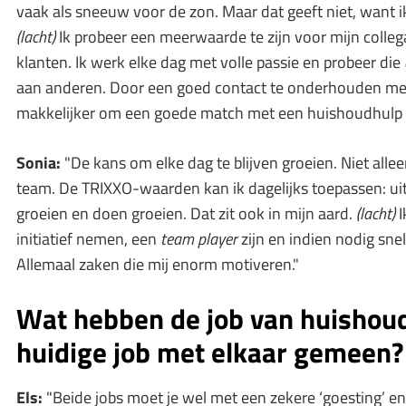
vaak als sneeuw voor de zon. Maar dat geeft niet, want 
(lacht)
Ik probeer een meerwaarde te zijn voor mijn colle
klanten. Ik werk elke dag met volle passie en probeer die
aan anderen. Door een goed contact te onderhouden met 
makkelijker om een goede match met een huishoudhulp t
Sonia:
"De kans om elke dag te blijven groeien. Niet all
team. De TRIXXO­-waarden kan ik dagelijks toepassen: u
groeien en doen groeien. Dat zit ook in mijn aard.
(lacht)
I
initiatief nemen, een
team player
zijn en indien nodig sne
Allemaal zaken die mij enorm motiveren."
Wat hebben de job van huishoud
huidige job met elkaar gemeen?
Els:
"Beide jobs moet je wel met een zekere ‘goesting’ e