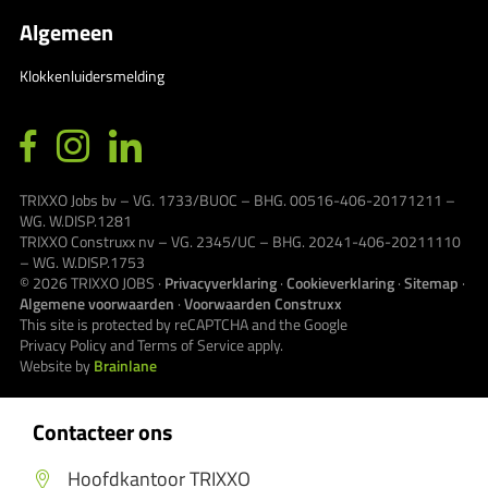
Algemeen
Klokkenluidersmelding
TRIXXO Jobs bv – VG. 1733/BUOC – BHG. 00516-406-20171211 –
WG. W.DISP.1281
TRIXXO Construxx nv – VG. 2345/UC – BHG. 20241-406-20211110
– WG. W.DISP.1753
© 2026
TRIXXO JOBS
·
Privacyverklaring
·
Cookieverklaring
·
Sitemap
·
Algemene voorwaarden
·
Voorwaarden Construxx
This site is protected by reCAPTCHA and the Google
Privacy Policy
and
Terms of Service
apply.
Website by
Brainlane
Contacteer ons
Hoofdkantoor TRIXXO