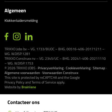
Algemeen
Klokkenluidersmelding
TRIXXO Jobs bv – VG. 1733/BUOC – BHG. 00516-406-20171211 –
WG. W.DISP.1281
TRIXXO Construxx nv – VG. 2345/UC – BHG. 20241-406-20211110
– WG. W.DISP.1753
© 2026
TRIXXO JOBS
·
Privacyverklaring
·
Cookieverklaring
·
Sitemap
·
Algemene voorwaarden
·
Voorwaarden Construxx
This site is protected by reCAPTCHA and the Google
Privacy Policy
and
Terms of Service
apply.
Website by
Brainlane
Contacteer ons