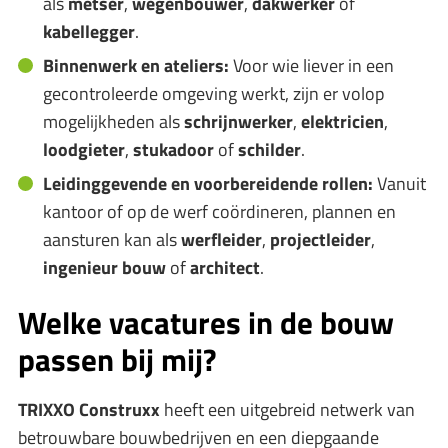
als
metser
,
wegenbouwer
,
dakwerker
of
kabellegger
.
Binnenwerk en ateliers:
Voor wie liever in een
gecontroleerde omgeving werkt, zijn er volop
mogelijkheden als
schrijnwerker
,
elektricien
,
loodgieter
,
stukadoor
of
schilder
.
Leidinggevende en voorbereidende rollen:
Vanuit
kantoor of op de werf coördineren, plannen en
aansturen kan als
werfleider
,
projectleider
,
ingenieur bouw
of
architect
.
Welke vacatures in de bouw
passen bij mij?
TRIXXO Construxx
heeft een uitgebreid netwerk van
betrouwbare bouwbedrijven en een diepgaande