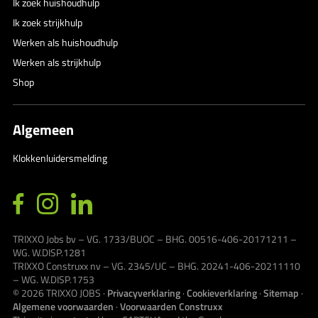
Ik zoek huishoudhulp
Ik zoek strijkhulp
Werken als huishoudhulp
Werken als strijkhulp
Shop
Algemeen
Klokkenluidersmelding
TRIXXO Jobs bv – VG. 1733/BUOC – BHG. 00516-406-20171211 –
WG. W.DISP.1281
TRIXXO Construxx nv – VG. 2345/UC – BHG. 20241-406-20211110
– WG. W.DISP.1753
© 2026
TRIXXO JOBS
·
Privacyverklaring
·
Cookieverklaring
·
Sitemap
·
Algemene voorwaarden
·
Voorwaarden Construxx