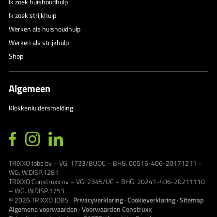
Ik zoek huishoudhulp
Ik zoek strijkhulp
Werken als huishoudhulp
Werken als strijkhulp
Shop
Algemeen
Klokkenluidersmelding
TRIXXO Jobs bv – VG. 1733/BUOC – BHG. 00516-406-20171211 –
WG. W.DISP.1281
TRIXXO Construxx nv – VG. 2345/UC – BHG. 20241-406-20211110
– WG. W.DISP.1753
© 2026
TRIXXO JOBS
·
Privacyverklaring
·
Cookieverklaring
·
Sitemap
·
Algemene voorwaarden
·
Voorwaarden Construxx