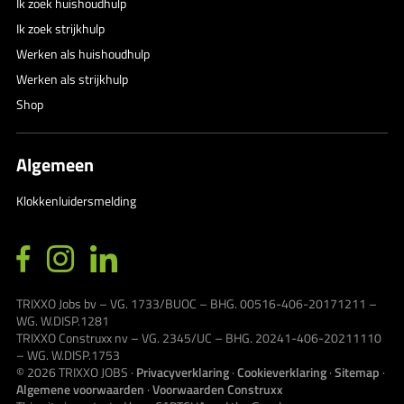
Ik zoek huishoudhulp
Ik zoek strijkhulp
Werken als huishoudhulp
Werken als strijkhulp
Shop
Algemeen
Klokkenluidersmelding
TRIXXO Jobs bv – VG. 1733/BUOC – BHG. 00516-406-20171211 –
WG. W.DISP.1281
TRIXXO Construxx nv – VG. 2345/UC – BHG. 20241-406-20211110
– WG. W.DISP.1753
© 2026
TRIXXO JOBS
·
Privacyverklaring
·
Cookieverklaring
·
Sitemap
·
Algemene voorwaarden
·
Voorwaarden Construxx