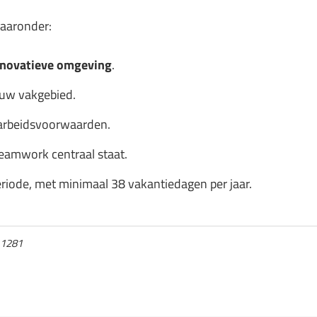
waaronder:
nnovatieve omgeving
.
ouw vakgebied.
arbeidsvoorwaarden.
eamwork centraal staat.
riode, met minimaal 38 vakantiedagen per jaar.
.1281