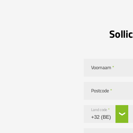
Solli
Voornaam
*
Postcode
*
Land code
*