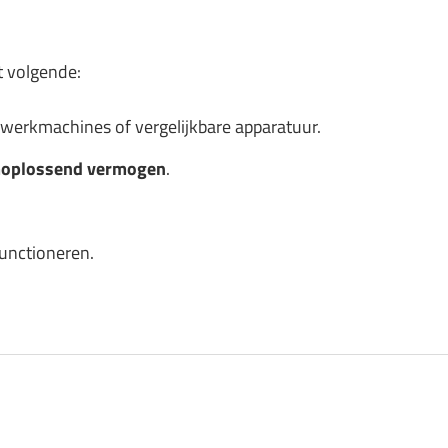
t volgende:
fwerkmachines of vergelijkbare apparatuur.
moplossend vermogen
.
functioneren.