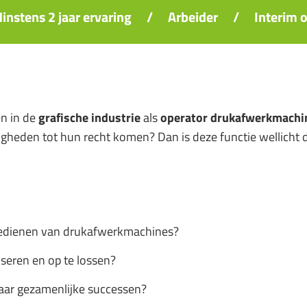
instens 2 jaar ervaring
/
Arbeider
/
Interim o
en in de
grafische industrie
als
operator drukafwerkmachi
gheden tot hun recht komen? Dan is deze functie wellicht 
n bedienen van drukafwerkmachines?
yseren en op te lossen?
naar gezamenlijke successen?