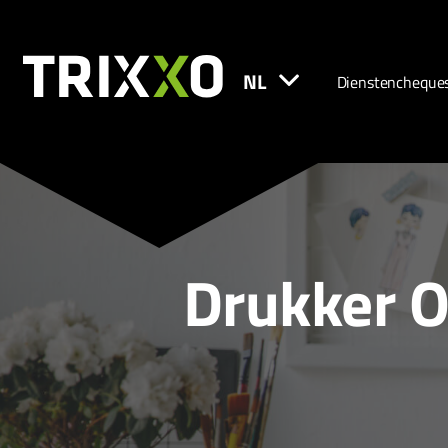
NL
Dienstencheque
Drukker O