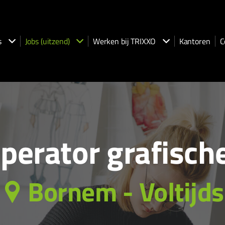
s
Jobs (uitzend)
Werken bij TRIXXO
Kantoren
C
perator grafische
Bornem - Voltijds