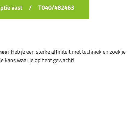
ptie vast
/
T040/482463
nes
? Heb je een sterke affiniteit met techniek en zoek je
de kans waar je op hebt gewacht!