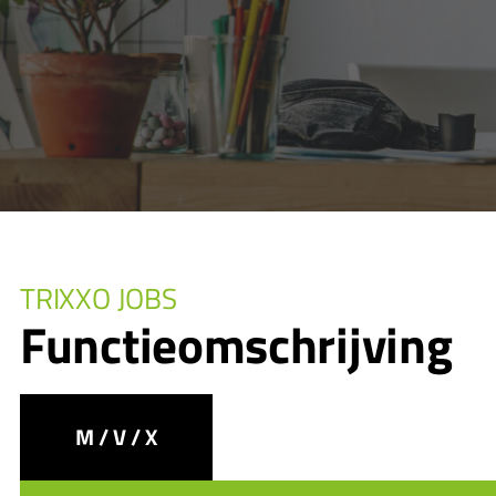
TRIXXO JOBS
Functieomschrijving
M / V / X