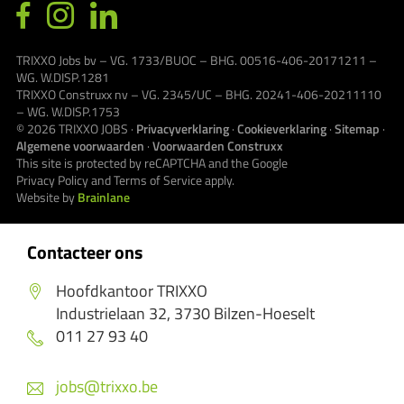
TRIXXO Jobs bv – VG. 1733/BUOC – BHG. 00516-406-20171211 –
WG. W.DISP.1281
TRIXXO Construxx nv – VG. 2345/UC – BHG. 20241-406-20211110
– WG. W.DISP.1753
© 2026
TRIXXO JOBS
·
Privacyverklaring
·
Cookieverklaring
·
Sitemap
·
Algemene voorwaarden
·
Voorwaarden Construxx
This site is protected by reCAPTCHA and the Google
Privacy Policy
and
Terms of Service
apply.
Website by
Brainlane
Contacteer ons
Hoofdkantoor TRIXXO
Industrielaan 32, 3730 Bilzen-Hoeselt
011 27 93 40
jobs@trixxo.be