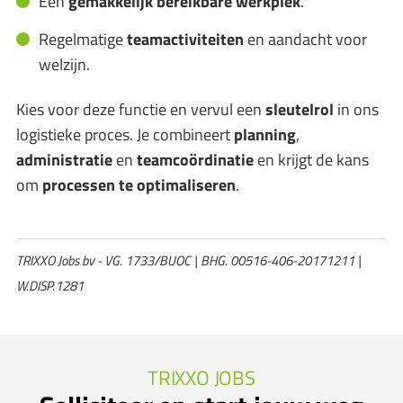
Een
gemakkelijk bereikbare werkplek
.
Regelmatige
teamactiviteiten
en aandacht voor
welzijn.
Kies voor deze functie en vervul een
sleutelrol
in ons
logistieke proces. Je combineert
planning
,
administratie
en
teamcoördinatie
en krijgt de kans
om
processen te optimaliseren
.
TRIXXO Jobs bv - VG. 1733/BUOC | BHG. 00516-406-20171211 |
W.DISP.1281
TRIXXO JOBS