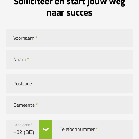
Solliciteer en start jouw weg
naar succes
Voornaam
*
Naam
*
Postcode
*
Gemeente
*
Land code
*
Telefoonnummer
*