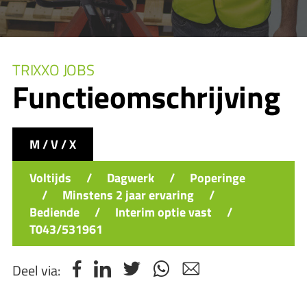
TRIXXO JOBS
Functieomschrijving
M / V / X
Voltijds
/
Dagwerk
/
Poperinge
/
Minstens 2 jaar ervaring
/
Bediende
/
Interim optie vast
/
T043/531961
Deel via: